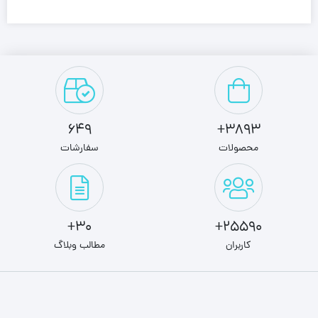
649
3893+
محصولات
سفارشات
30+
25590+
کاربران
مطالب وبلاگ