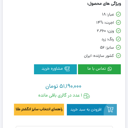
ویژگی های محصول:
عیار:
18
اجرت:
14%
وزن:
2.260
رنگ:
زرد
سایز:
56
کشور سازنده:
ایران
تماس با ما
مشاوره خرید
51,190,000
تومان
1 عدد در گالری باقی مانده
افزودن به سبد خرید
راهنمای انتخاب سایز انگشتر طلا