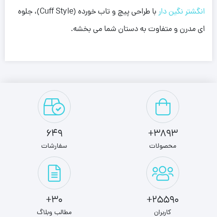
انگشتر نگین دار
با طراحی پیچ و تاب خورده (Cuff Style)، جلوه
ای مدرن و متفاوت به دستان شما می بخشه.
649
3893+
محصولات
سفارشات
30+
25590+
کاربران
مطالب وبلاگ