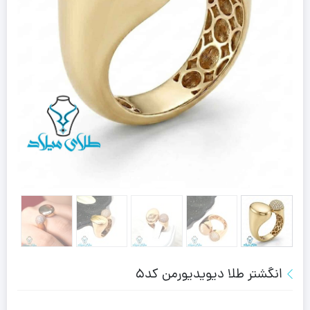
انگشتر طلا دیویدیورمن کد5