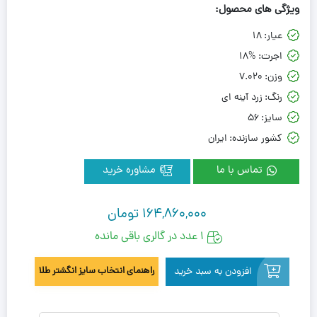
ویژگی های محصول:
عیار:
18
اجرت:
18%
وزن:
7.020
رنگ:
زرد آینه ای
سایز:
56
کشور سازنده:
ایران
تماس با ما
مشاوره خرید
164,860,000
تومان
1 عدد در گالری باقی مانده
افزودن به سبد خرید
راهنمای انتخاب سایز انگشتر طلا