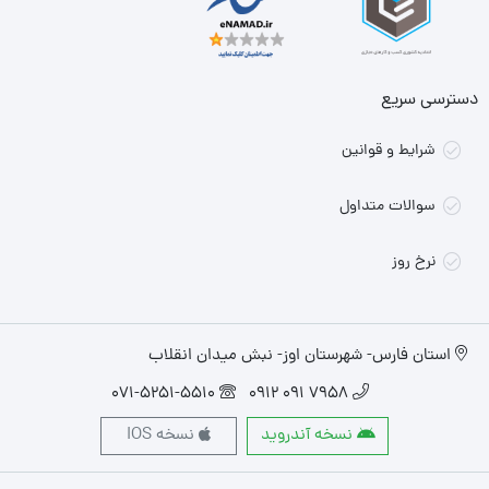
دسترسی سریع
شرایط و قوانین
سوالات متداول
نرخ روز
استان فارس- شهرستان اوز- نبش میدان انقلاب
071-5251-5510
7958 091 0912
نسخه آندروید
نسخه IOS