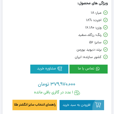
ویژگی های محصول:
عیار:
18
اجرت:
18%
وزن:
16.180
رنگ:
رزگلد،سفید
سایز:
56
برند:
دیوید یورمن
کشور سازنده:
ایران
تماس با ما
مشاوره خرید
379,970,000
تومان
1 عدد در گالری باقی مانده
افزودن به سبد خرید
راهنمای انتخاب سایز انگشتر طلا