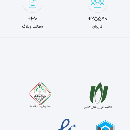
30+
25590+
کاربران
مطالب وبلاگ