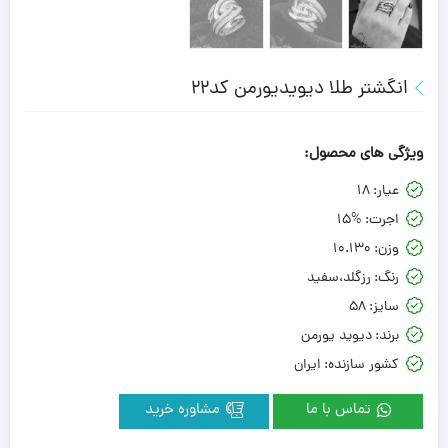
انگشتر طلا دیویدیورمن کد22
ویژگی های محصول:
عیار:
18
اجرت:
15%
وزن:
10.130
رنگ:
رزگلد،سفید
سایز:
58
برند:
دیوید یورمن
کشور سازنده:
ایران
تماس با ما
مشاوره خرید