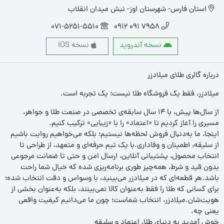
استان فارس- شهرستان اوز- نبش میدان انقلاب
071-5251-5510
7958 091 0912
نسخه آندروید
نسخه IOS
درباره گالری طلای میلادزر
میلادزر، فقط یک فروشگاه طلا نیست؛ یک تجربه‌ است.
از سال‌ها پیش، با ۱۴ سال سابقه‌ی تخصصی در صنعت طلا و جواهر،
مسیری را آغاز کردیم تا «اعتماد» را با «زیبایی» ترکیب کنیم.
اینجا، ما به‌دنبال فروش لحظه‌ها نیستیم؛ بلکه می‌خواهیم روایت باشیم
از سلیقه، اطمینان و وفاداری.با یک تیم حرفه‌ای و متعهد، از طراحی تا
انتخاب محصول، پشتیبانی آنلاین، ارسال امن و حتی تا ضمانت مرجوعی
بدون قید و شرط، همه‌چیز طوری برنامه‌ریزی شده که خیال شما راحت
باشد.هر قطعه‌ای که در میلادزر می‌بینید، با وسواس و دقت انتخاب شده؛
برای کسانی که طلا را فقط به‌عنوان کالا نمی‌بینند، بلکه به‌عنوان بخشی از
هویت‌شان.میلادزر، انتخاب شماست؛ چون ما می‌دانیم کیفیت واقعی
یعنی چه.
خوش آمدید به دنیای طلا، اعتماد و سلیقه