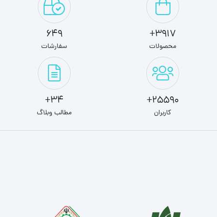
649
3917+
محصولات
سفارشات
34+
25590+
کاربران
مطالب وبلاگ