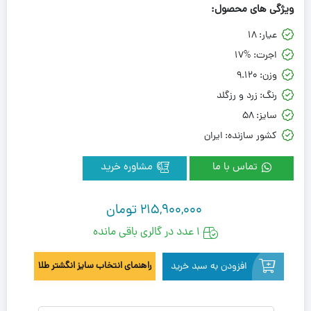
ویژگی های محصول:
عیار:
18
اجرت:
17%
وزن:
9.120
رنگ:
زرد و رزگلد
سایز:
58
کشور سازنده:
ایران
تماس با ما
مشاوره خرید
215,900,000
تومان
1 عدد در گالری باقی مانده
افزودن به سبد خرید
راهنمای انتخاب سایز انگشتر طلا