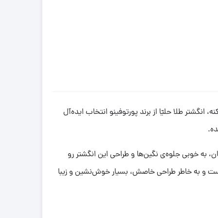
 انگشتر طلا حلیّا از برند پورتوفینو انتخاب ایده‌آل
ه.
آنه. رنگ زرد درخشان، به خوبی جلوه‌ی نگین‌ها و طراحی این انگشتر رو
نه. با وزن قابل توجه 7.320 گرم، این انگشتر حس یک جواهر باشکوه و ارزشمند رو به شما میده. سایز این مدل 55 هست و به خاطر طراحی خاصش، بسیار خوش‌نشین و زیبا