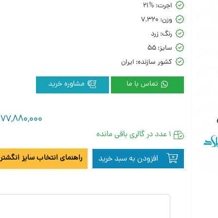
اجرت:
21%
وزن:
7.320
رنگ:
زرد
سایز:
55
کشور سازنده:
ایران
تماس با ما
مشاوره خرید
177,880,000
1 عدد در گالری باقی مانده
راهنمای انتخاب سایز انگشتر 
افزودن به سبد خرید