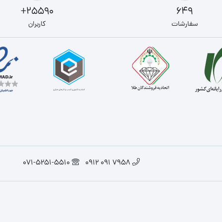
25590+
649
سفارشات
کاربران
071-5251-5510
7958 091 0912