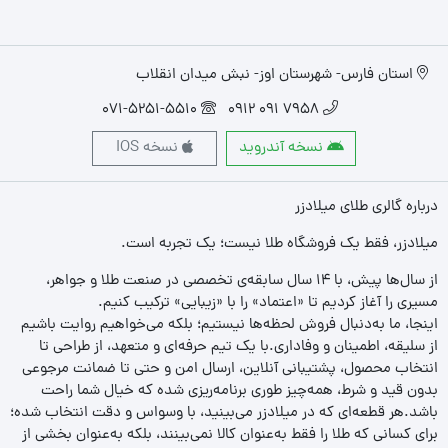
استان فارس- شهرستان اوز- نبش میدان انقلاب
071-5251-5510
7958 091 0912
نسخه آندروید
نسخه IOS
درباره گالری طلای میلادزر
میلادزر، فقط یک فروشگاه طلا نیست؛ یک تجربه‌ است.
از سال‌ها پیش، با ۱۴ سال سابقه‌ی تخصصی در صنعت طلا و جواهر،
مسیری را آغاز کردیم تا «اعتماد» را با «زیبایی» ترکیب کنیم.
اینجا، ما به‌دنبال فروش لحظه‌ها نیستیم؛ بلکه می‌خواهیم روایت باشیم
از سلیقه، اطمینان و وفاداری.با یک تیم حرفه‌ای و متعهد، از طراحی تا
انتخاب محصول، پشتیبانی آنلاین، ارسال امن و حتی تا ضمانت مرجوعی
بدون قید و شرط، همه‌چیز طوری برنامه‌ریزی شده که خیال شما راحت
باشد.هر قطعه‌ای که در میلادزر می‌بینید، با وسواس و دقت انتخاب شده؛
برای کسانی که طلا را فقط به‌عنوان کالا نمی‌بینند، بلکه به‌عنوان بخشی از