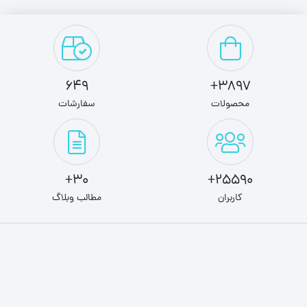
649
3897+
محصولات
سفارشات
30+
25590+
کاربران
مطالب وبلاگ