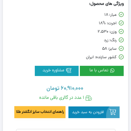
ویژگی های محصول:
عیار:
18
اجرت:
18%
وزن:
2.530
رنگ:
زرد
سایز:
58
کشور سازنده:
ایران
تماس با ما
مشاوره خرید
60,910,000
تومان
1 عدد در گالری باقی مانده
افزودن به سبد خرید
راهنمای انتخاب سایز انگشتر طلا