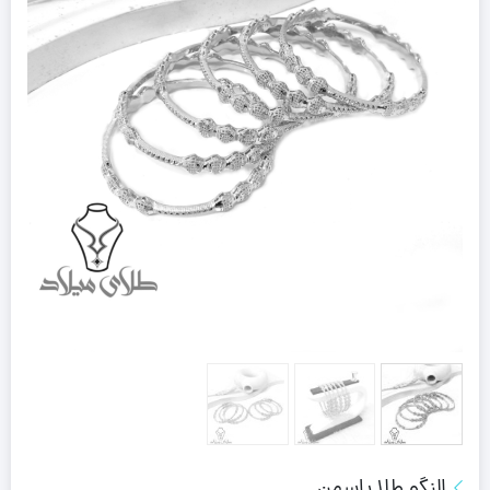
النگو طلا یاسمن