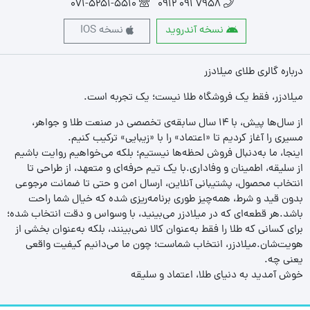
071-5251-5510
7958 091 0912
نسخه آندروید
نسخه IOS
درباره گالری طلای میلادزر
میلادزر، فقط یک فروشگاه طلا نیست؛ یک تجربه‌ است.
از سال‌ها پیش، با ۱۴ سال سابقه‌ی تخصصی در صنعت طلا و جواهر،
مسیری را آغاز کردیم تا «اعتماد» را با «زیبایی» ترکیب کنیم.
اینجا، ما به‌دنبال فروش لحظه‌ها نیستیم؛ بلکه می‌خواهیم روایت باشیم
از سلیقه، اطمینان و وفاداری.با یک تیم حرفه‌ای و متعهد، از طراحی تا
انتخاب محصول، پشتیبانی آنلاین، ارسال امن و حتی تا ضمانت مرجوعی
بدون قید و شرط، همه‌چیز طوری برنامه‌ریزی شده که خیال شما راحت
باشد.هر قطعه‌ای که در میلادزر می‌بینید، با وسواس و دقت انتخاب شده؛
برای کسانی که طلا را فقط به‌عنوان کالا نمی‌بینند، بلکه به‌عنوان بخشی از
هویت‌شان.میلادزر، انتخاب شماست؛ چون ما می‌دانیم کیفیت واقعی
یعنی چه.
خوش آمدید به دنیای طلا، اعتماد و سلیقه