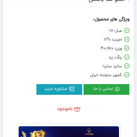
ویژگی های محصول:
عیار:
18
اجرت:
12%
وزن:
40.860
رنگ:
زرد
سایز:
سایز1
کشور سازنده:
ایران
تماس با ما
مشاوره خرید
ناموجود