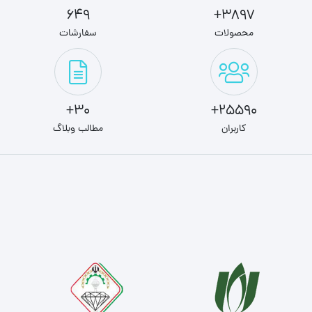
649
3897+
محصولات
سفارشات
30+
25590+
کاربران
مطالب وبلاگ