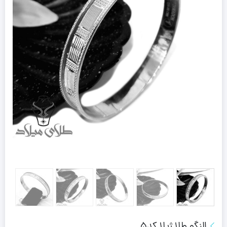
النگو طلا ژیلا کد5