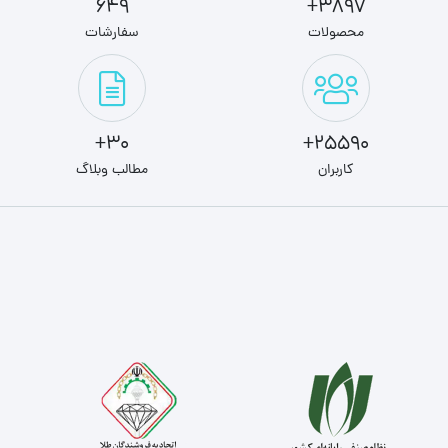
649
3897+
محصولات
سفارشات
30+
25590+
کاربران
مطالب وبلاگ