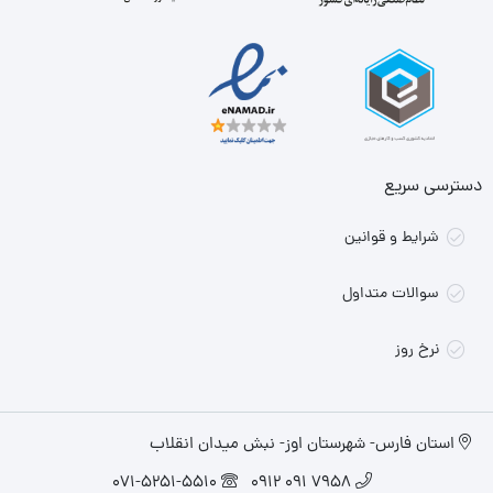
دسترسی سریع
شرایط و قوانین
سوالات متداول
نرخ روز
استان فارس- شهرستان اوز- نبش میدان انقلاب
071-5251-5510
7958 091 0912