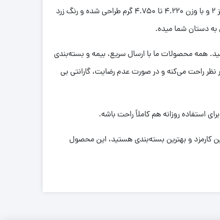
مناسب و واقعی هستید، النگوی طلای حدیث با عیار 18 یه انتخاب فوق‌العاده است. این النگو در سایز 2 و با وزن 4.220 تا 4.750 گرم طراحی شده و رنگ زرد
به دستان شما میده.
ر رو خریداری کنید. همه محصولات ما با ارسال سریع، بیمه و بسته‌بندی
ده. همچنین پشتیبانی 24 ساعته و 7 روز هفته، خیال شما رو از هر نظر راحت می‌کنه و در صورت عدم رضایت، گارانتی بی
 استفاده روزانه هم کاملاً راحت باشه.
ترین کارمزد و بهترین بسته‌بندی هستید، این محصول