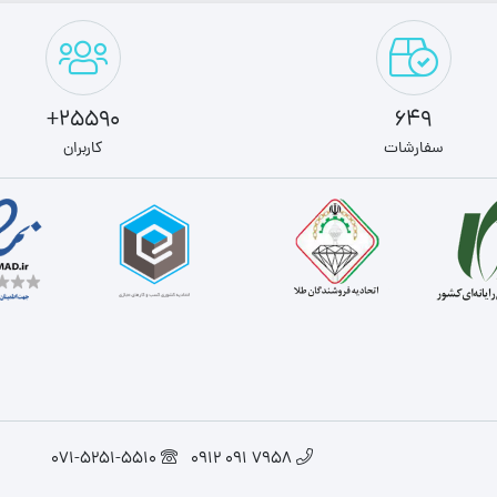
25590+
649
سفارشات
کاربران
071-5251-5510
7958 091 0912