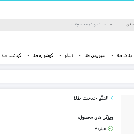
پلاک طلا
سرویس طلا
النگو
گوشواره طلا
گردنبند طلا
النگو حدیث طلا
ویژگی های محصول:
عیار:
18