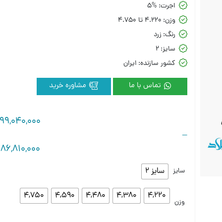
اجرت:
5%
وزن:
4.220 تا 4.750
رنگ:
زرد
سایز:
2
کشور سازنده:
ایران
تماس با ما
مشاوره خرید
99,040,000
–
86,810,000
سایز 2
سایز
4,750
4,590
4,480
4,380
4,220
وزن