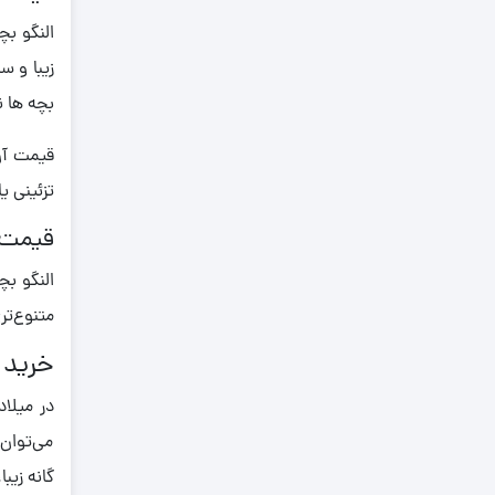
0.790
0.800
زیبا و س
0.810
بچه ها ن
0.820
0.830
تزئینی ی
0.840
قیمت ا
0.850
0.860
متنوع‌تر
0.870
خرید ا
0.880
0.890
در میلاد
0.900
می‌توان 
0.910
گانه‌ زیب