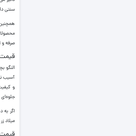
تاثیر می
0.670
سنتی دار
0.680
همچنین ب
0.690
محصولات 
0.700
صرفه و ا
0.71
قیمت ا
0.710
0.720
آسیب نرس
0.730
و کیفیت
0.740
جلوه‌ای 
0.750
اگر به ‌د
0.760
میلاد زر
0.770
قیمت ا
0.780