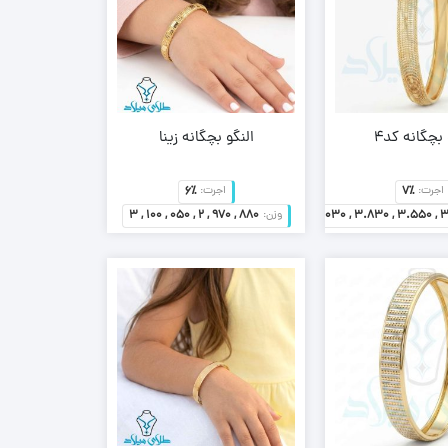
 بچگانه کد4
النگو بچگانه زینا
6٪
7٪
اجرت:
اجرت:
3 , 100 , 050 , 2 , 970 , 880
4.300 , 3.700 , 4.030 , 3.830 , 3.550 , 3
وزن:
91,560
تومان
65,390,000
تومان
–
59,870
تومان
46,237,000
تومان