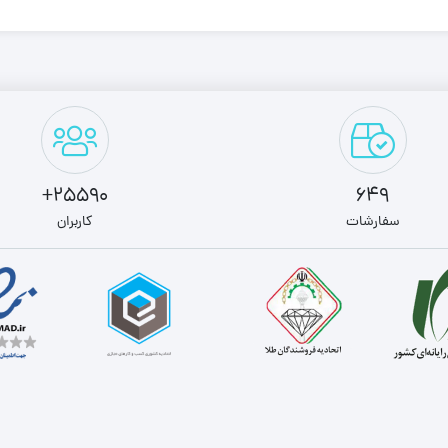
25590+
649
سفارشات
کاربران