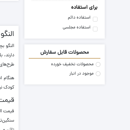
0.470
قرمز
برای استفاده
0.480
مشکی
استفاده دائم
0.500
استفاده مجلسی
0.510
النگو
0.520
النگو بچ
0.550
محصولات قابل سفارش
دارند، ب
0.560
طرح‌های 
محصولات تخفیف خورده
0.570
موجود در انبار
هنگام ان
0.590
کودک نیز
0.610
قیمت 
0.630
0.640
قیمت الن
0.650
سنگین‌تر
0.660