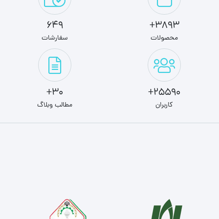
649
3893+
محصولات
سفارشات
30+
25590+
کاربران
مطالب وبلاگ