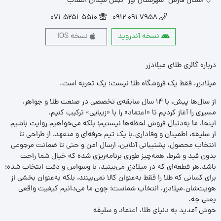
استان فارس- شهرستان اوز- نبش میدان انقلاب
071-5251-5510
7958 091 0912
نسخه آندروید
نسخه IOS
درباره گالری طلای میلادزر
میلادزر، فقط یک فروشگاه طلا نیست؛ یک تجربه‌ است.
از سال‌ها پیش، با ۱۴ سال سابقه‌ی تخصصی در صنعت طلا و جواهر،
مسیری را آغاز کردیم تا «اعتماد» را با «زیبایی» ترکیب کنیم.
اینجا، ما به‌دنبال فروش لحظه‌ها نیستیم؛ بلکه می‌خواهیم روایت باشیم
از سلیقه، اطمینان و وفاداری.با یک تیم حرفه‌ای و متعهد، از طراحی تا
انتخاب محصول، پشتیبانی آنلاین، ارسال امن و حتی تا ضمانت مرجوعی
بدون قید و شرط، همه‌چیز طوری برنامه‌ریزی شده که خیال شما راحت
باشد.هر قطعه‌ای که در میلادزر می‌بینید، با وسواس و دقت انتخاب شده؛
برای کسانی که طلا را فقط به‌عنوان کالا نمی‌بینند، بلکه به‌عنوان بخشی از
هویت‌شان.میلادزر، انتخاب شماست؛ چون ما می‌دانیم کیفیت واقعی
یعنی چه.
خوش آمدید به دنیای طلا، اعتماد و سلیقه