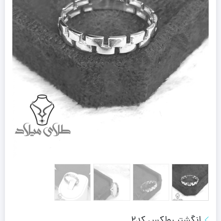
انگشتر رولکس کد2