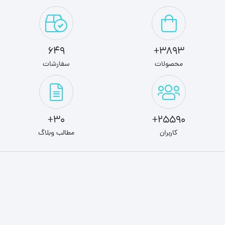
649
3893+
محصولات
سفارشات
30+
25590+
کاربران
مطالب وبلاگ