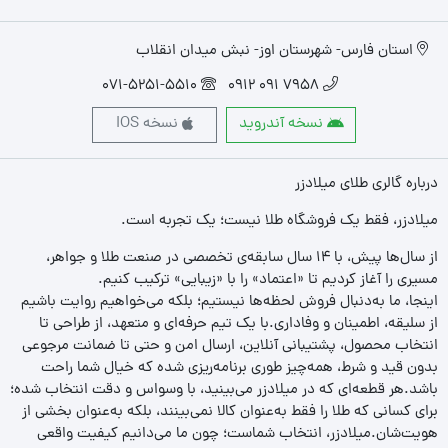
استان فارس- شهرستان اوز- نبش میدان انقلاب
071-5251-5510
7958 091 0912
نسخه آندروید
نسخه IOS
درباره گالری طلای میلادزر
میلادزر، فقط یک فروشگاه طلا نیست؛ یک تجربه‌ است.
از سال‌ها پیش، با ۱۴ سال سابقه‌ی تخصصی در صنعت طلا و جواهر،
مسیری را آغاز کردیم تا «اعتماد» را با «زیبایی» ترکیب کنیم.
اینجا، ما به‌دنبال فروش لحظه‌ها نیستیم؛ بلکه می‌خواهیم روایت باشیم
از سلیقه، اطمینان و وفاداری.با یک تیم حرفه‌ای و متعهد، از طراحی تا
انتخاب محصول، پشتیبانی آنلاین، ارسال امن و حتی تا ضمانت مرجوعی
بدون قید و شرط، همه‌چیز طوری برنامه‌ریزی شده که خیال شما راحت
باشد.هر قطعه‌ای که در میلادزر می‌بینید، با وسواس و دقت انتخاب شده؛
برای کسانی که طلا را فقط به‌عنوان کالا نمی‌بینند، بلکه به‌عنوان بخشی از
هویت‌شان.میلادزر، انتخاب شماست؛ چون ما می‌دانیم کیفیت واقعی